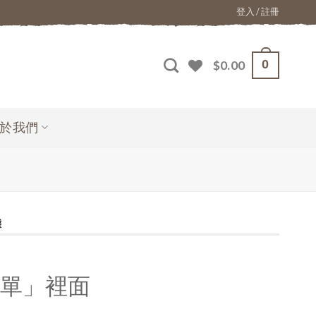
登入 / 註冊
0
$
0.00
於我們
態
單」裡面