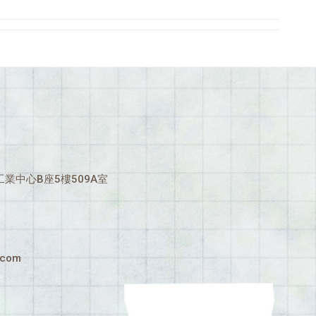
業中心B座5樓509A室
.com