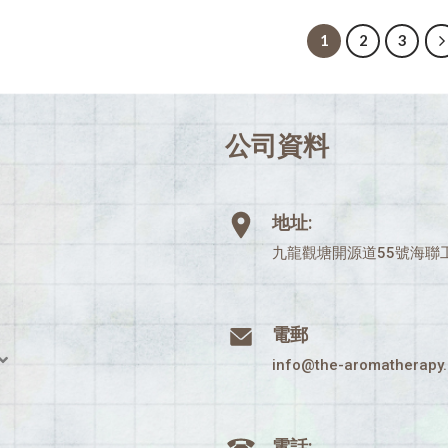
1
2
3
公司資料
地址:
九龍觀塘開源道55號海聯工
電郵
info@the-aromatherapy
電話: