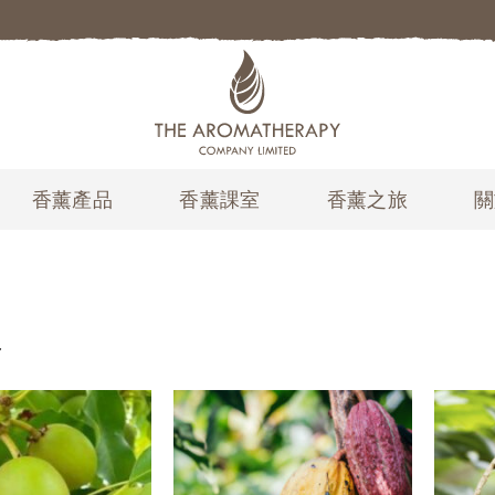
香薰產品
香薰課室
香薰之旅
關
膚
加入
加入
願望
願望
清單
清單