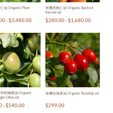
 Organic Plum
有機杏桃仁油 Organic Apricot
Kernel oil
00
$
3,480.00
$
280.00
$
1,680.00
–
–
加入
加入
願望
願望
清單
清單
榨橄欖油 Organic
有機玫瑰果油 Organic Rosehip oil
gin Olive oil
0
$
540.00
$
299.00
–