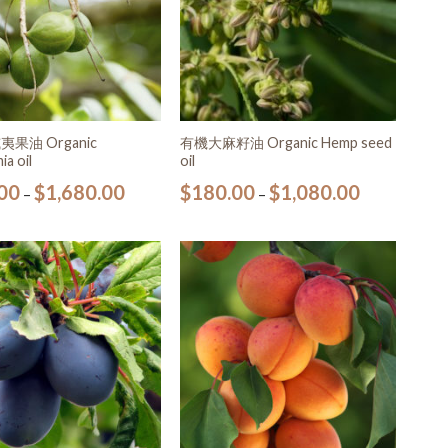
果油 Organic
有機大麻籽油 Organic Hemp seed
a oil
oil
00
$
1,680.00
$
180.00
$
1,080.00
–
–
加入
加入
願望
願望
清單
清單