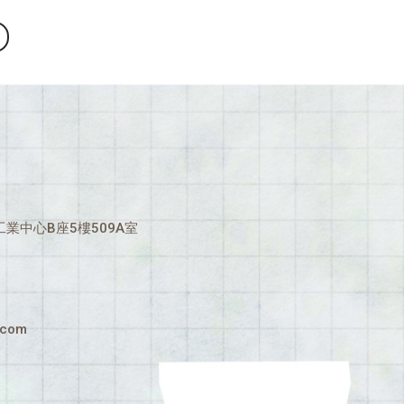
業中心B座5樓509A室
.com