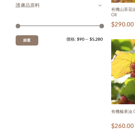
護膚品原料
有機山茶花油 Or
Oil
$
290.00
價格:
$90
—
$5,280
篩選
有機榛果油 Orga
$
260.00