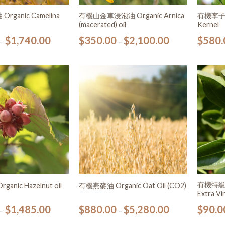
ganic Camelina
有機山金車浸泡油 Organic Arnica
有機李子仁油
(macerated) oil
Kernel
$
1,740.00
$
350.00
$
2,100.00
$
580.
–
–
加入
加入
願望
願望
清單
清單
有機特級初
nic Hazelnut oil
有機燕麥油 Organic Oat Oil (CO2)
Extra Vir
$
1,485.00
$
880.00
$
5,280.00
$
90.0
–
–