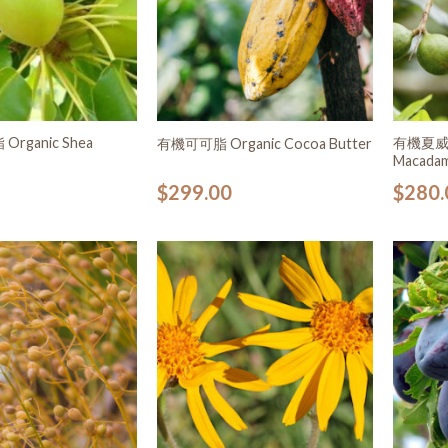
rganic Shea
有機夏威夷
有機可可脂 Organic Cocoa Butter
Macadami
$
299.00
$
280.
加入
加入
願望
願望
清單
清單