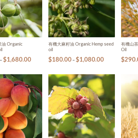
 Organic
有機大麻籽油 Organic Hemp seed
有機山茶花油
il
oil
Oil
$
1,680.00
$
180.00
$
1,080.00
$
290.
–
–
加入
加入
願望
願望
清單
清單