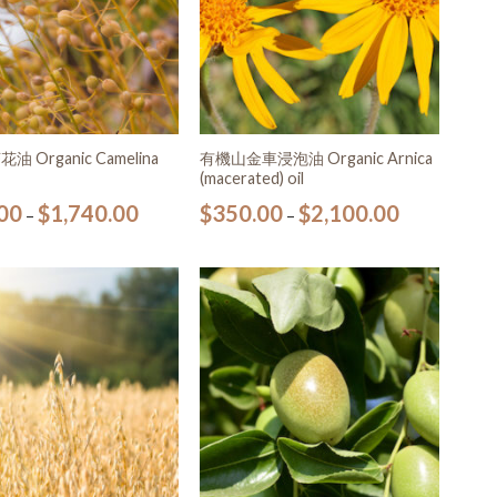
 Organic Camelina
有機山金車浸泡油 Organic Arnica
(macerated) oil
00
$
1,740.00
$
350.00
$
2,100.00
–
–
加入
加入
願望
願望
清單
清單