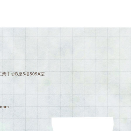
業中心B座5樓509A室
.com