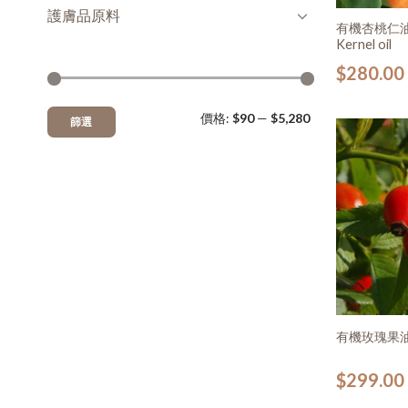
護膚品原料
有機杏桃仁油 Or
Kernel oil
$
280.00
價格:
$90
—
$5,280
篩選
有機玫瑰果油 Or
$
299.00