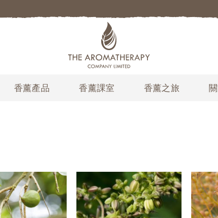
香薰產品
香薰課室
香薰之旅
關
加入
加入
願望
願望
清單
清單