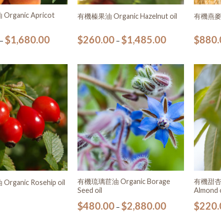
ganic Apricot
有機榛果油 Organic Hazelnut oil
有機燕麥油 
$
1,680.00
$
260.00
$
1,485.00
$
880.
–
–
加入
加入
願望
願望
清單
清單
有機琉璃苣油 Organic Borage
有機甜杏仁油
ganic Rosehip oil
Seed oil
Almond o
$
480.00
$
2,880.00
$
220.
–