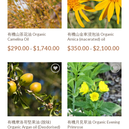
有機山茶花油 Organic
有機山金車浸泡油 Organic
Camelina Oil
Arnica (macerated) oil
$
290.00
$
1,740.00
$
350.00
$
2,100.00
–
–
加入
加入
願望
願望
清單
清單
有機摩洛哥堅果油 (脫味)
有機月見草油 Organic Evening
Organic Argan oil (Deodorised)
Primrose