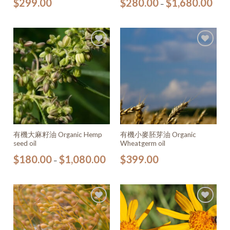
$
299.00
$
280.00
$
1,680.00
–
加入
加入
願望
願望
清單
清單
有機大麻籽油 Organic Hemp
有機小麥胚芽油 Organic
seed oil
Wheatgerm oil
$
180.00
$
1,080.00
$
399.00
–
加入
加入
願望
願望
清單
清單