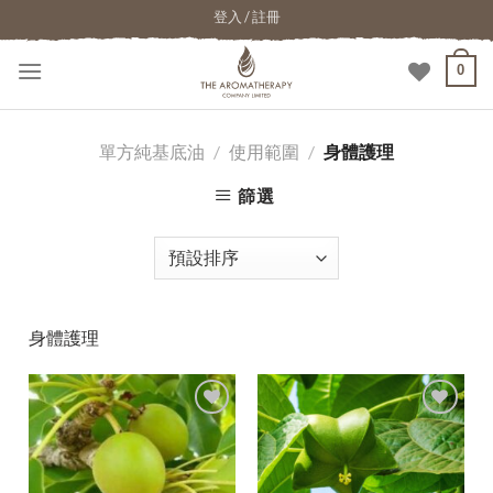
登入 / 註冊
0
單方純基底油
/
使用範圍
/
身體護理
篩選
身體護理
加入
加入
願望
願望
清單
清單