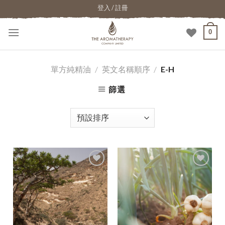
登入 / 註冊
0
單方純精油
/
英文名稱順序
/
E-H
篩選
加入
加入
願望
願望
清單
清單