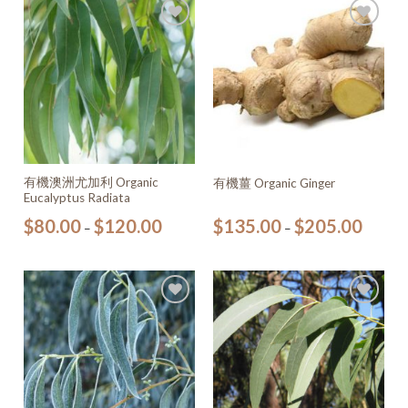
加入
加入
願望
願望
清單
清單
有機澳洲尤加利 Organic
有機薑 Organic Ginger
Eucalyptus Radiata
$
80.00
$
120.00
$
135.00
$
205.00
–
–
加入
加入
願望
願望
清單
清單