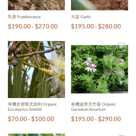
乳香 Frankincense
大蒜 Garlic
$
190.00
$
270.00
$
195.00
$
280.00
–
–
加入
加入
願望
願望
清單
清單
有機史密斯尤加利 Organic
有機波旁天竺葵 Organic
Eucalyptus Smithii
Geranium Bourbon
$
70.00
$
100.00
$
195.00
$
290.00
–
–