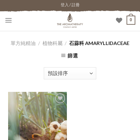
登入 / 註冊
0
單方純精油
/
植物科屬
/
石蒜科 AMARYLLIDACEAE
篩選
加入
願望
清單