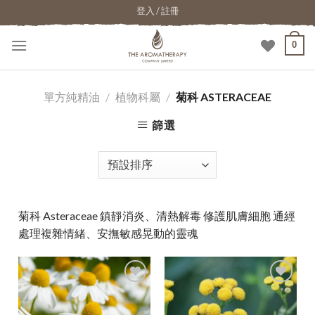
登入 / 註冊
0
單方純精油
/
植物科屬
/
菊科 ASTERACEAE
篩選
菊科 Asteraceae 鎮靜消炎、清熱解毒 修護肌膚細胞 通經
處理複雜情緒、安撫敏感晃動的靈魂
加入
加入
願望
願望
清單
清單