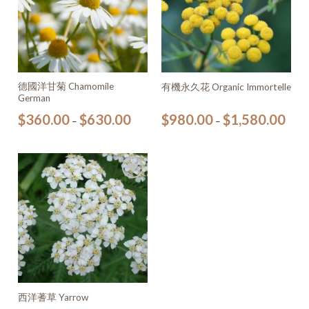
德國洋甘菊 Chamomile
有機永久花 Organic Immortelle
German
$
360.00
$
630.00
$
980.00
$
1,580.00
–
–
加入
願望
清單
西洋蓍草 Yarrow