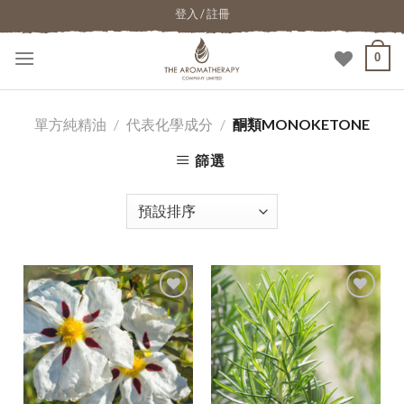
登入 / 註冊
0
單方純精油
/
代表化學成分
/
酮類MONOKETONE
篩選
加入
加入
願望
願望
清單
清單