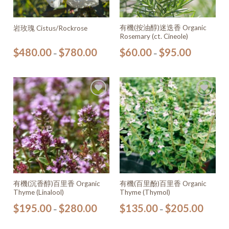
有機(按油醇)迷迭香 Organic
岩玫瑰 Cistus/Rockrose
Rosemary (ct. Cineole)
$
480.00
$
780.00
$
60.00
$
95.00
–
–
加入
加入
願望
願望
清單
清單
有機(沉香醇)百里香 Organic
有機(百里酚)百里香 Organic
Thyme (Linalool)
Thyme (Thymol)
$
195.00
$
280.00
$
135.00
$
205.00
–
–