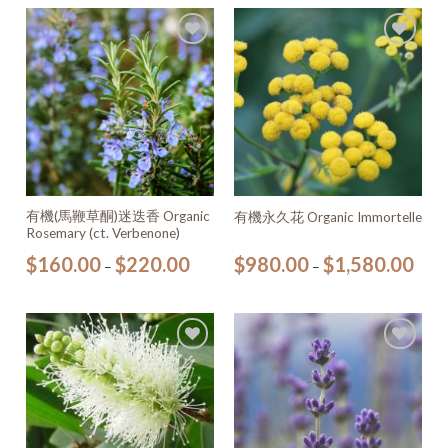
加入
加入
願望
願望
清單
清單
有機(馬鞭草酮)迷迭香 Organic
有機永久花 Organic Immortelle
Rosemary (ct. Verbenone)
$
160.00
$
220.00
$
980.00
$
1,580.00
–
–
加入
加入
願望
願望
清單
清單