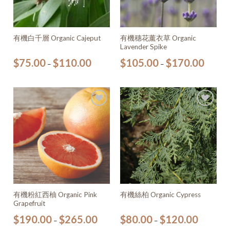
有機穗花薰衣草 Organic
有機白千層 Organic Cajeput
Lavender Spike
$
75.00
$
110.00
$
105.00
$
170.00
–
–
加入
加入
願望
願望
清單
清單
有機粉紅西柚 Organic Pink
有機絲柏 Organic Cypress
Grapefruit
$
190.00
$
265.00
$
80.00
$
120.00
–
–