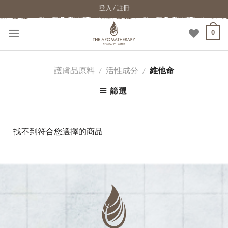
登入 / 註冊
0
護膚品原料
/
活性成分
/
維他命
篩選
找不到符合您選擇的商品