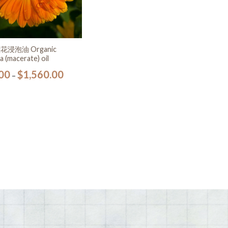
浸泡油 Organic
a (macerate) oil
00
$
1,560.00
–