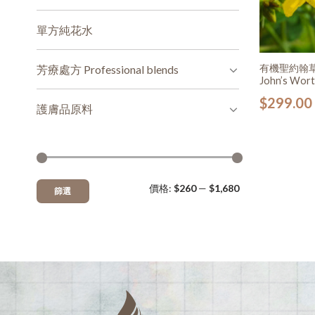
單方純花水
有機聖約翰草(
芳療處方 Professional blends
John’s Wort
$
299.00
護膚品原料
價格:
$260
—
$1,680
篩選