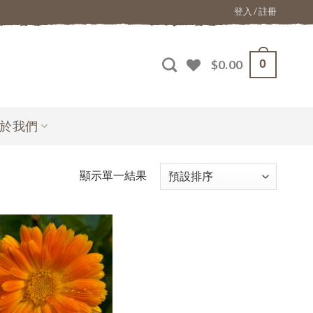
登入 / 註冊
0
$
0.00
於我們
顯示單一結果
加入
願望
清單