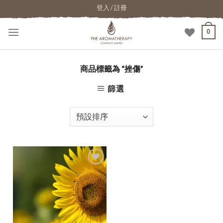
登入 / 註冊
0
商品標籤為 “挫傷”
篩選
加入
願望
清單