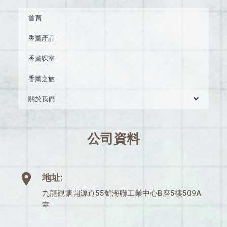
首頁
香薰產品
香薰課室
香薰之旅
關於我們
公司資料
地址:
九龍觀塘開源道55號海聯工業中心B座5樓509A
室