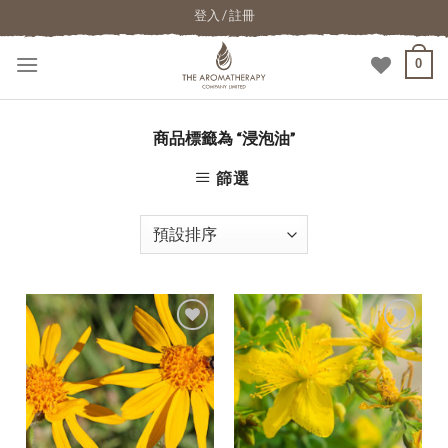
登入 / 註冊
0
商品標籤為 “浸泡油”
篩選
加入
加入
願望
願望
清單
清單