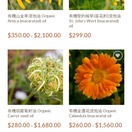
有機山金車浸泡油 Organic
有機聖約翰草(葵花籽)浸泡油
Arnica (macerated) oil
St. John’s Wort (macerated)
oil
$
350.00
$
2,100.00
$
299.00
–
加入
加入
願望
願望
清單
清單
有機胡蘿蔔籽油 Organic
有機金盞花浸泡油 Organic
Carrot seed oil
Calendula (macerate) oil
$
280.00
$
1,680.00
$
260.00
$
1,560.00
–
–