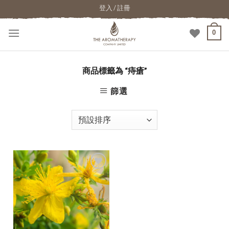
登入 / 註冊
0
商品標籤為 “痔瘡”
篩選
加入
願望
清單