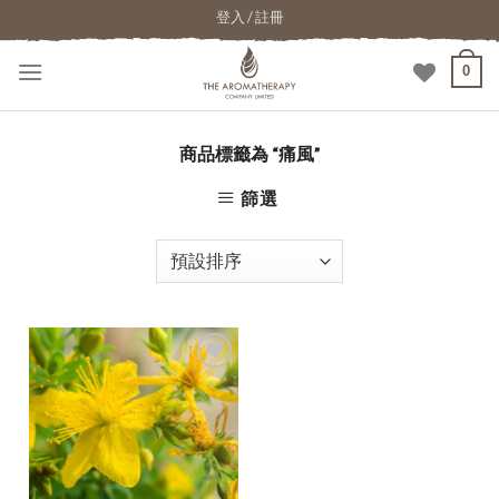
登入 / 註冊
0
商品標籤為 “痛風”
篩選
加入
願望
清單