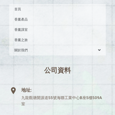
首頁
香薰產品
香薰課室
香薰之旅
關於我們
公司資料
地址:
九龍觀塘開源道55號海聯工業中心B座5樓509A
室