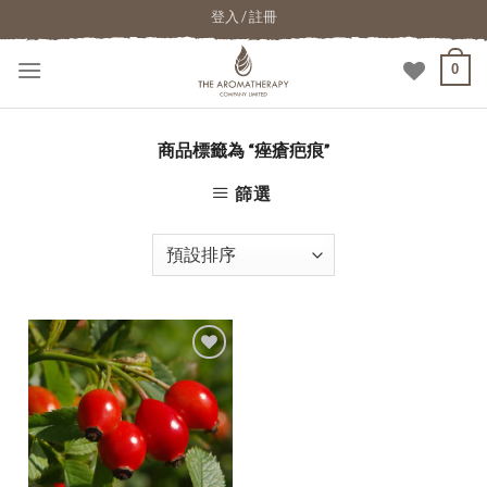
登入 / 註冊
0
商品標籤為 “痤瘡疤痕”
篩選
加入
願望
清單