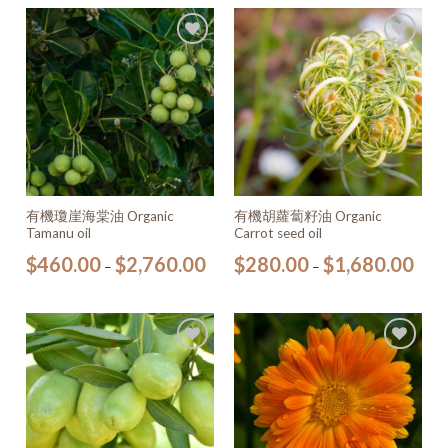
加入
加入
願望
願望
清單
清單
有機瓊崖海棠油 Organic
有機胡蘿蔔籽油 Organic
Tamanu oil
Carrot seed oil
$
460.00
$
2,760.00
$
280.00
$
1,680.00
–
–
加入
加入
願望
願望
清單
清單