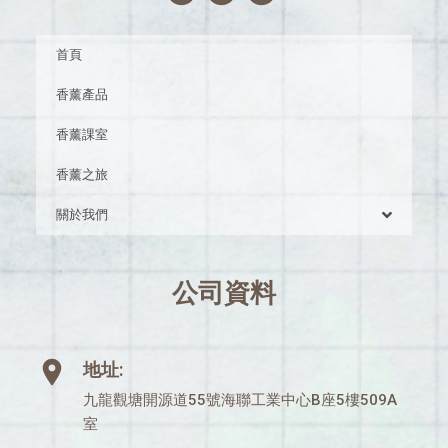
首頁
香薰產品
香薰課室
香薰之旅
關於我們
公司資料
地址:
九龍觀塘開源道55號海聯工業中心B座5樓509A
室