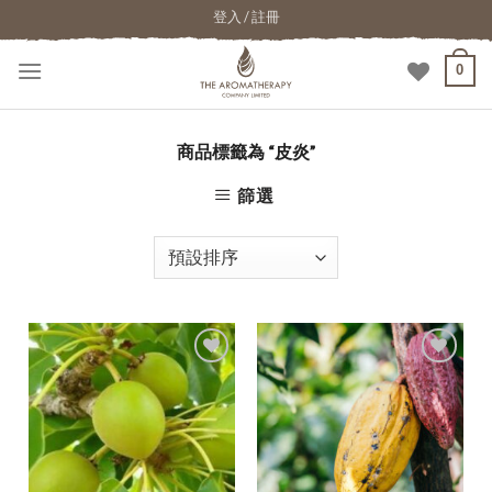
登入 / 註冊
0
商品標籤為 “皮炎”
篩選
加入
加入
願望
願望
清單
清單