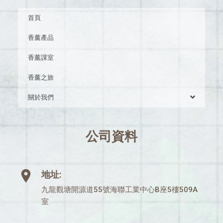
首頁
香薰產品
香薰課室
香薰之旅
關於我們
公司資料
地址:
九龍觀塘開源道55號海聯工業中心B座5樓509A
室