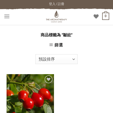
登入 / 註冊
0
商品標籤為 “皺紋”
篩選
加入
願望
清單