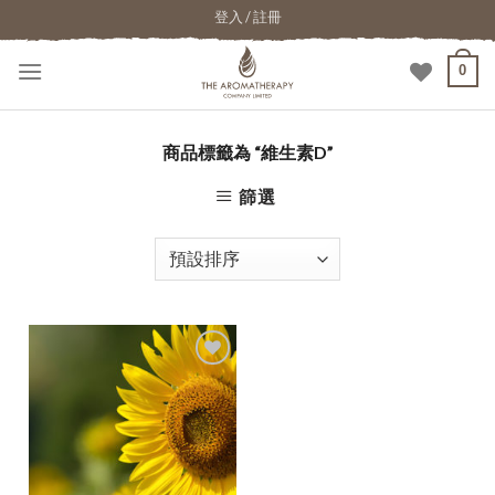
登入 / 註冊
0
商品標籤為 “維生素D”
篩選
加入
願望
清單