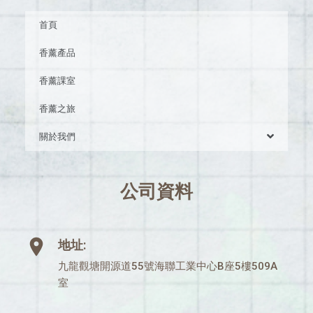
首頁
香薰產品
香薰課室
香薰之旅
關於我們
公司資料
地址:
九龍觀塘開源道55號海聯工業中心B座5樓509A
室