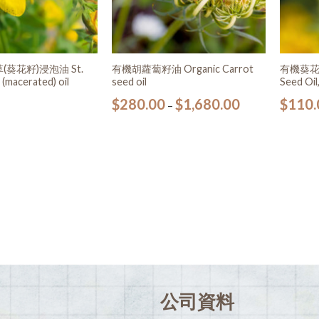
葵花籽)浸泡油 St.
有機胡蘿蔔籽油 Organic Carrot
有機葵花籽油
 (macerated) oil
seed oil
Seed Oil
$
280.00
$
1,680.00
$
110.
–
公司資料