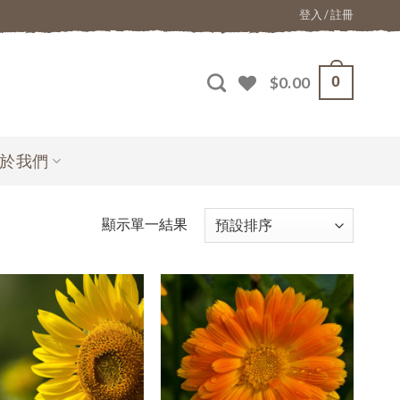
登入 / 註冊
0
$
0.00
於我們
顯示單一結果
加入
加入
願望
願望
清單
清單