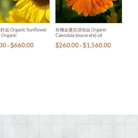
 Organic Sunflower
有機金盞花浸泡油 Organic
, Organic
Calendula (macerate) oil
00
$
660.00
$
260.00
$
1,560.00
–
–