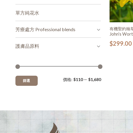
單方純花水
有機聖約翰草(
芳療處方 Professional blends
John’s Wort
$
299.00
護膚品原料
價格:
$110
—
$1,680
篩選