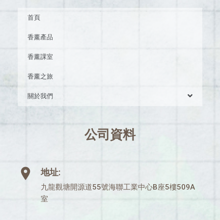
首頁
香薰產品
香薰課室
香薰之旅
關於我們
公司資料
地址:
九龍觀塘開源道55號海聯工業中心B座5樓509A
室