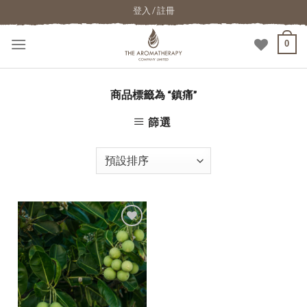
登入 / 註冊
0
商品標籤為 “鎮痛”
篩選
加入
願望
清單