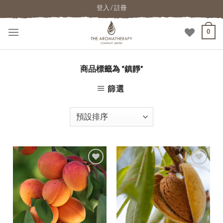
登入 / 註冊
0
商品標籤為 “鎮靜”
篩選
加入
加入
願望
願望
清單
清單