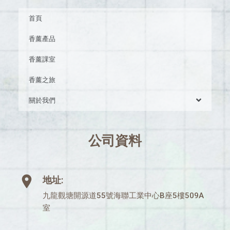
首頁
香薰產品
香薰課室
香薰之旅
關於我們
公司資料
地址:
九龍觀塘開源道55號海聯工業中心B座5樓509A
室