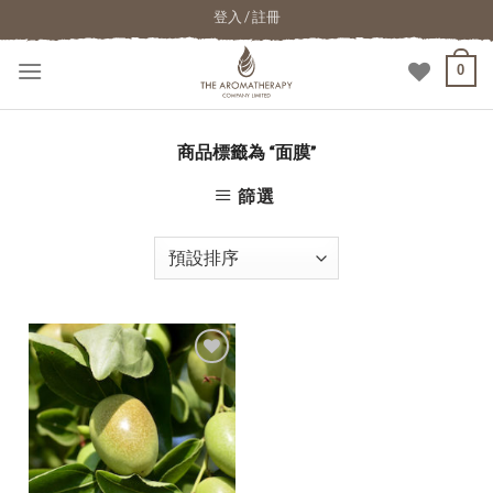
登入 / 註冊
0
商品標籤為 “面膜”
篩選
加入
願望
清單