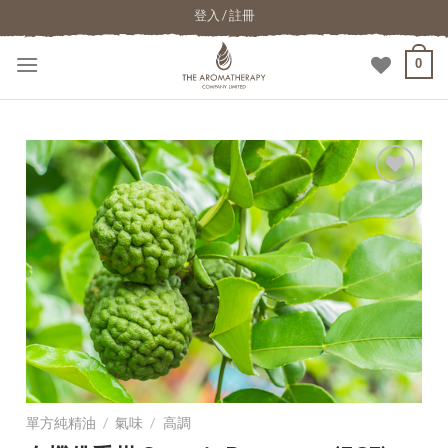
登入 / 註冊
0
加入
願望
清單
單方純精油
/
氣味
/
高調