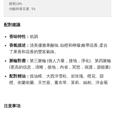
醇類18%
內酯和香豆素 5%
配對建議
香味特性：
前調
香氣描述：
清美優雅果酸味, 似橙和檸檬,略帶花香, 柔合
了果香和花香的豐富氣味。
脈輪對應：
第三脈輪 (個人力量，接地，淨化)、第四脈輪
(更高的信息，清晰，接地，內省，冥想，保護，源能量)
配對精油：
按油樟、大西洋雪松、岩玫瑰、橙花、甜
橙、依蘭依蘭、天竺葵、薰衣草、茉莉、絲柏、洋金菊
注意事項
: