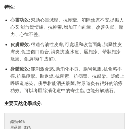
特性:
心靈功效:
幫助心靈減壓、抗痙攣、消除焦慮不安,提振人
心又 能放鬆情緒、抗抑鬱, 增加正向能量、改善失眠、壓
力、心律不整。
皮膚療效:
很適合油性皮膚, 可處理和改善面皰, 脂屬性皮
膚炎, 促進傷口癒合, 消炎抗菌,水痘、唇皰疹、帶狀皰疹
瘙癢、銀屑病(牛皮癬)。
身體療效:
能刺激食慾, 助消化不良、腸胃氣脹, 抗食慾不
振, 抗腸痙攣。助退燒, 抗菌素、抗病毒、抗感染。舒緩上
呼吸道感染。佛手柑能消炎殺菌, 對尿道炎有很好的治療
功效。可以考區除消化道中的寄生蟲, 也能分解結石。
主要天然化學成分:
酯類40%
單萜烯 33%