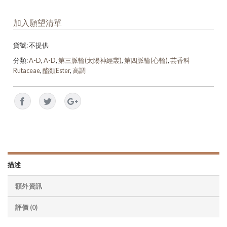
加入願望清單
貨號:
不提供
分類:
A-D
,
A-D
,
第三脈輪(太陽神經叢)
,
第四脈輪(心輪)
,
芸香科
Rutaceae
,
酯類Ester
,
高調
描述
額外資訊
評價 (0)