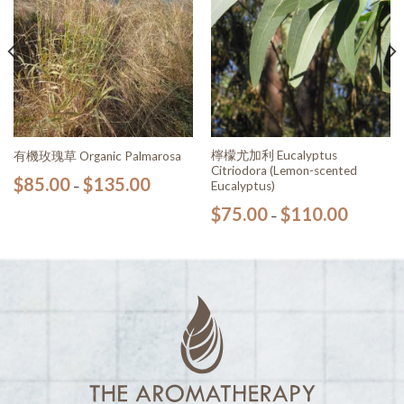
檸檬尤加利 Eucalyptus
有機玫瑰草 Organic Palmarosa
Citriodora (Lemon-scented
$
85.00
$
135.00
Eucalyptus)
–
$
75.00
$
110.00
–