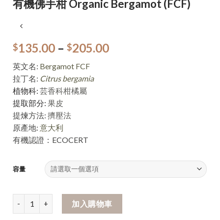
有機佛手柑 Organic Bergamot (FCF)
135.00
–
205.00
$
$
英文名:
Bergamot FCF
拉丁名:
Citrus bergamia
植物科:
芸香科柑橘屬
提取部分:
果皮
提煉方法:
擠壓法
原產地:
意大利
有機認證：ECOCERT
容量
加入購物車