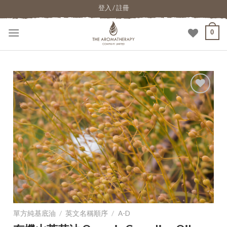
登入 / 註冊
0
加入
願望
清單
單方純基底油
/
英文名稱順序
/
A-D