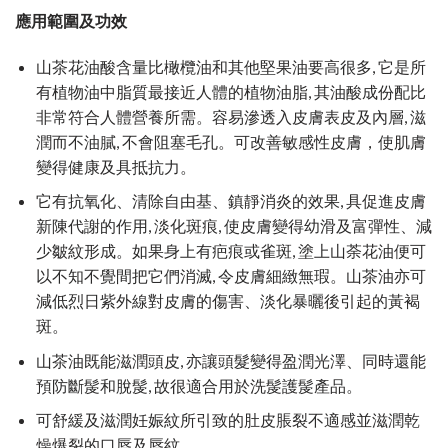
應用範圍及功效
山茶花油酸含量比橄欖油和其他堅果油要高很多, 它是所
有植物油中脂質最接近人體的植物油脂, 其油酸成份配比
非常符合人體營養所需。容易滲透入皮膚表皮及內層, 滋
潤而不油膩, 不會阻塞毛孔。可改善敏感性皮膚，使肌膚
變得健康及具抵抗力。
它有抗氧化、清除自由基、鎮靜消炎的效果, 具促進皮膚
新陳代謝的作用, 淡化斑痕, 使皮膚變得幼滑及富彈性、減
少皺紋形成。如果身上有疤痕或雀斑, 塗上山荼花油便可
以不知不覺間把它們消滅, 令皮膚細緻無瑕。山茶油亦可
減低烈日紫外線對皮膚的傷害、淡化暴曬後引起的黃褐
斑。
山茶油既能滋潤頭皮, 亦讓頭髮變得盈潤光澤、同時還能
預防斷髲和脫髲, 故很適合用於洗髲護髲產品。
可舒緩及滋潤妊娠紋所引致的肚皮脹裂不適感並滋潤乾
燥爆裂的口唇及唇紋。