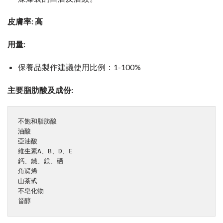
皮膚率: 高
用量:
保養品製作建議使用比例：1-100%
主要脂肪酸及成份:
不飽和脂肪酸

油酸 

亞油酸

維生素A、B、D、E

鈣、鐵、鎂、硒

角鯊烯

山茶甙

不皂化物

甾醇