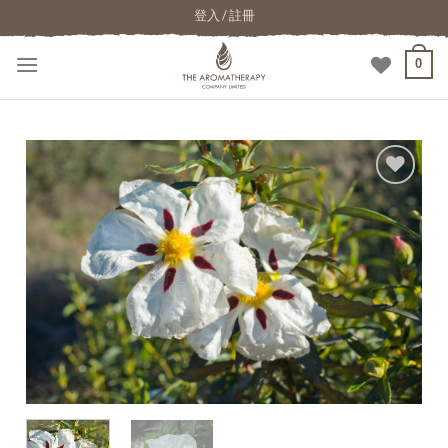
登入 / 註冊
0
加入
願望
清單