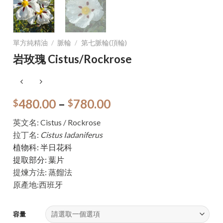
單方純精油
/
脈輪
/
第七脈輪(頂輪)
岩玫瑰 Cistus/Rockrose
480.00
–
780.00
$
$
英文名: Cistus / Rockrose
拉丁名:
Cistus Iadaniferus
植物科: 半日花科
提取部分: 葉片
提煉方法: 蒸餾法
原產地:西班牙
容量