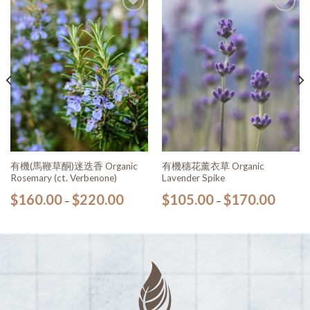
加入
加入
願望
願望
清單
清單
有機(馬鞭草酮)迷迭香 Organic
有機穗花薰衣草 Organic
Rosemary (ct. Verbenone)
Lavender Spike
$
160.00
$
220.00
$
105.00
$
170.00
–
–