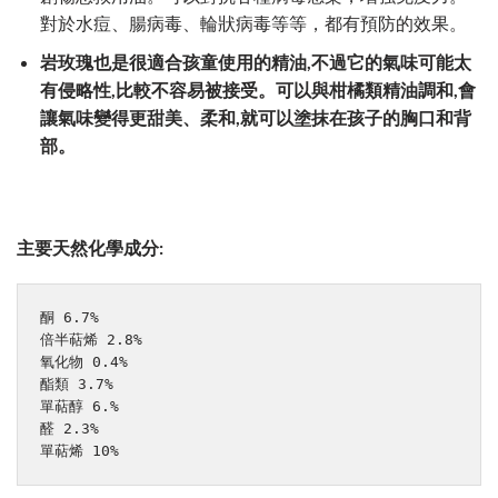
對於水痘、腸病毒、輪狀病毒等等，都有預防的效果。
岩玫瑰也是很適合孩童使用的精油,不過它的氣味可能太
有侵略性,比較不容易被接受。可以與柑橘類精油調和,會
讓氣味變得更甜美、柔和,就可以塗抹在孩子的胸口和背
部。
主要天然化學成分:
酮 6.7%

倍半萜烯 2.8%

氧化物 0.4%

酯類 3.7%

單萜醇 6.%

醛 2.3%

單萜烯 10%