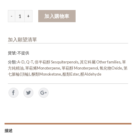
加入購物車
加入願望清單
貨號:
不提供
分類:
A-D
,
Q-T
,
倍半萜醇 Sesquiterpenols
,
其它科屬 Other families
,
單
方純精油
,
單萜烯Monoterpene
,
單萜醇 Monoterpenol
,
氧化物Oxide
,
第
七脈輪(頂輪)
,
酮類Monoketone
,
酯類Ester
,
醛Aldehyde
描述