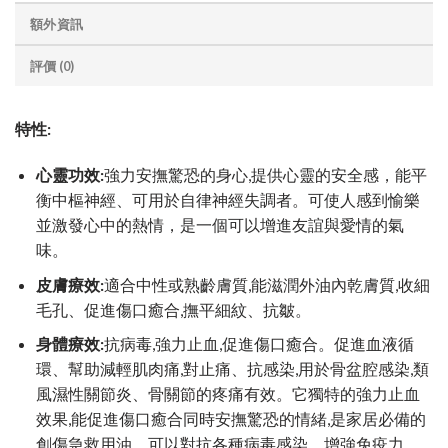
額外資訊
評價 (0)
特性:
心靈功效:
強力安撫驚恐的身心,提供心靈的安全感，能平
衡中樞神經、可用於自律神經失調者。可使人感到愉樂
並激發心中的熱情，是一個可以增進友誼與愛情的氣
味。
皮膚療效:
適合中性或熟齡膚質,能滋潤外油內乾膚質,收細
毛孔、促進傷口癒合,撫平細紋、抗皺。
身體療效:
抗病毒,強力止血,促進傷口癒合。促進血液循
環、幫助減輕肌肉痛,對止痛、抗感染,用於骨盆腔感染,類
風濕性關節炎、骨關節的疼痛有效。它獨特的強力止血
效果,能促進傷口癒合同時安撫驚恐的情緒,是家居必備的
創傷急救用油。可以對抗各種病毒感染，增強免疫力。