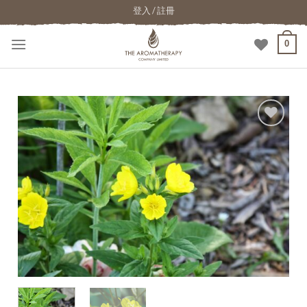
登入 / 註冊
0
加入
願望
清單