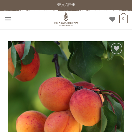
登入 / 註冊
0
加入
願望
清單