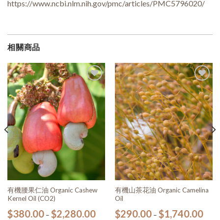
https://www.ncbi.nlm.nih.gov/pmc/articles/PMC5796020/
相關商品
加入
加入
願望
願望
清單
清單
有機腰果仁油 Organic Cashew
有機山茶花油 Organic Camelina
Kernel Oil (CO2)
Oil
$
380.00
$
2,280.00
$
290.00
$
1,740.00
–
–