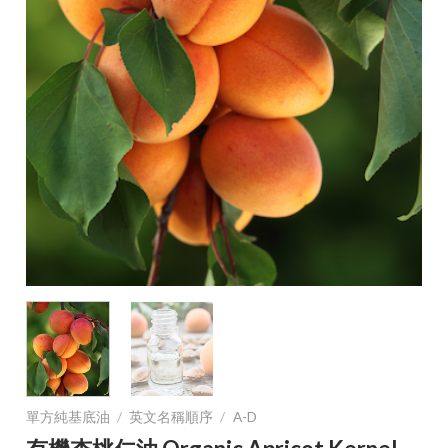
單方純基底油
/
英文名稱順序
/
A-D