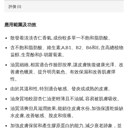
評價 (0)
應用範圍及功效
散發着淡淡杏仁香氣, 成份較多單一不飽和脂肪酸。
含不飽和脂肪酸、維生素,A,B1、B2、B6和E, 含高總植物
甾醇, 生育酚和β-胡蘿蔔素。
油質細緻, 相當適合作臉部按摩, 讓皮膚恢復健康光澤、改
善膚色蠟黃、提升明亮氣色、有效保濕和改善肌膚彈
性。
由於其溫和性, 特別適合敏感、發炎或成熟的皮膚。
油身質地較甜杏仁油更輕薄且不油膩, 容易被肌膚吸收。
油質清爽但具滋潤效果, 能鎖住皮膚水份, 加強保護乾燥缺
水皮膚, 改善敏感、脫皮和痕癢。
加強皮膚保留和產生膠原蛋白的能力, 減少衰老跡象，並