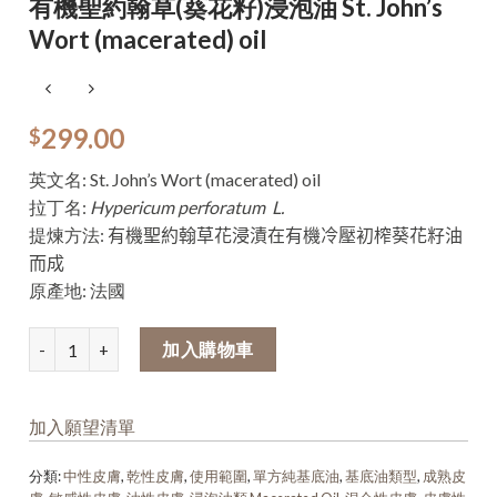
有機聖約翰草(葵花籽)浸泡油 St. John’s
Wort (macerated) oil
299.00
$
英文名: St. John’s Wort (macerated) oil
拉丁名:
Hypericum
perforat
um L.
提煉方法:
有機聖約翰草花浸
漬
在有
機冷壓初榨葵花籽油
而成
原產地: 法國
加入購物車
加入願望清單
分類:
中性皮膚
,
乾性皮膚
,
使用範圍
,
單方純基底油
,
基底油類型
,
成熟皮