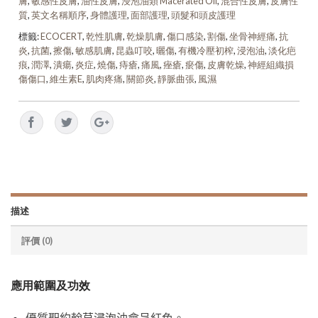
膚
,
敏感性皮膚
,
油性皮膚
,
浸泡油類 Macerated Oil
,
混合性皮膚
,
皮膚性
質
,
英文名稱順序
,
身體護理
,
面部護理
,
頭髮和頭皮護理
標籤:
ECOCERT
,
乾性肌膚
,
乾燥肌膚
,
傷口感染
,
割傷
,
坐骨神經痛
,
抗
炎
,
抗菌
,
擦傷
,
敏感肌膚
,
昆蟲叮咬
,
曬傷
,
有機冷壓初榨
,
浸泡油
,
淡化疤
痕
,
潤澤
,
潰瘍
,
炎症
,
燒傷
,
痔瘡
,
痛風
,
痤瘡
,
瘀傷
,
皮膚乾燥
,
神經組織損
傷傷口
,
維生素E
,
肌肉疼痛
,
關節炎
,
靜脈曲張
,
風濕
描述
評價 (0)
應用範圍及功效
優質聖約翰草浸泡油會呈紅色。