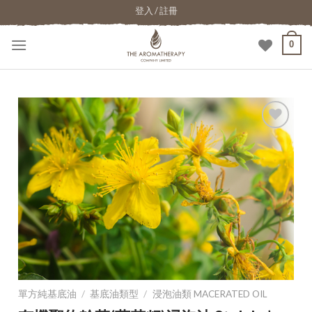
登入 / 註冊
0
加入
願望
清單
單方純基底油
/
基底油類型
/
浸泡油類 MACERATED OIL