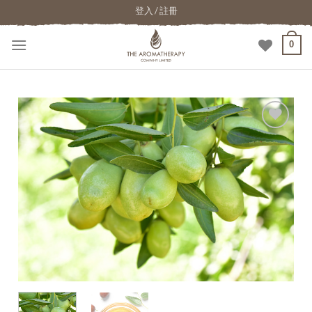
登入 / 註冊
0
加入
願望
清單