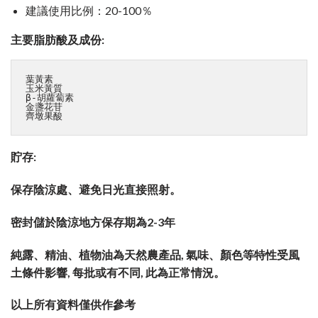
建議使用比例：20-100％
主要脂肪酸及成份:
葉黃素

玉米黃質

β-胡蘿蔔素 

金盞花苷 

齊墩果酸
貯存:
保存陰涼處、避免日光直接照射。
密封儲於陰涼地方保存期為2-3年
純露、精油、植物油為天然農產品, 氣味、顏色等特性受風
土條件影響, 每批或有不同, 此為正常情況。
以上所有資料僅供作參考