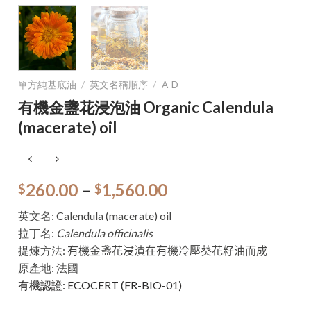
單方純基底油
/
英文名稱順序
/
A-D
有機金盞花浸泡油 Organic Calendula
(macerate) oil
260.00
–
1,560.00
$
$
英文名: Calendula (macerate) oil
拉丁名:
Calendula officinalis
提煉方法:
有機金盞花浸
漬
在有
機冷壓
葵花籽油而成
原產地: 法國
有機認證: ECOCERT (FR-BIO-01)