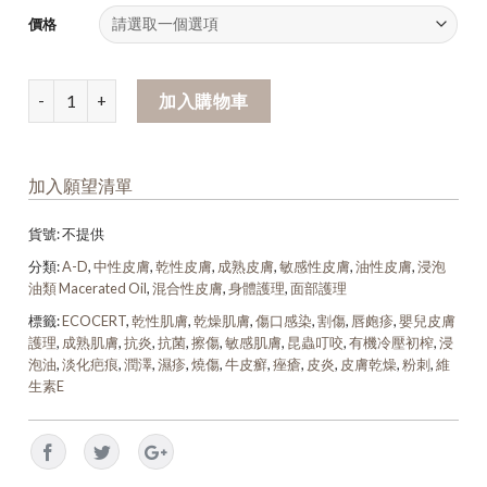
價格
加入購物車
加入願望清單
貨號:
不提供
分類:
A-D
,
中性皮膚
,
乾性皮膚
,
成熟皮膚
,
敏感性皮膚
,
油性皮膚
,
浸泡
油類 Macerated Oil
,
混合性皮膚
,
身體護理
,
面部護理
標籤:
ECOCERT
,
乾性肌膚
,
乾燥肌膚
,
傷口感染
,
割傷
,
唇皰疹
,
嬰兒皮膚
護理
,
成熟肌膚
,
抗炎
,
抗菌
,
擦傷
,
敏感肌膚
,
昆蟲叮咬
,
有機冷壓初榨
,
浸
泡油
,
淡化疤痕
,
潤澤
,
濕疹
,
燒傷
,
牛皮癬
,
痤瘡
,
皮炎
,
皮膚乾燥
,
粉刺
,
維
生素E