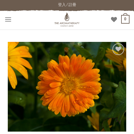
登入 / 註冊
0
加入
願望
清單