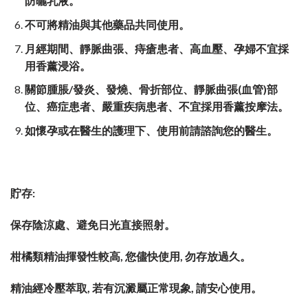
防曬乳液。
不可將精油與其他藥品共同使用。
月經期間、
靜脈曲張、痔瘡患者、高血壓、孕婦不宜採
用香薰浸浴。
關節腫脹
/
發炎、發燒、骨折部位、靜脈曲張
(
血管
)
部
位、癌症患者、嚴重疾病患者、不宜採用香薰按摩法。
如懷孕或在醫生的護理下、使用前請諮詢您的醫生。
貯存:
保存陰涼處、避免日光直接照射。
柑橘類精油揮發性較高, 您儘快使用, 勿存放過久。
精油經冷壓萃取, 若有沉澱屬正常現象, 請安心使用。