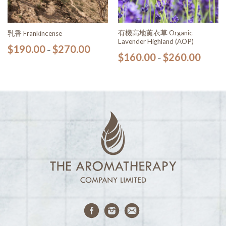
有機高地薰衣草 Organic
乳香 Frankincense
Lavender Highland (AOP)
$
190.00
$
270.00
–
$
160.00
$
260.00
–