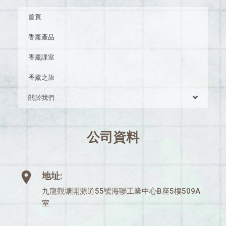
首頁
香薰產品
香薰課室
香薰之旅
關於我們
公司資料
地址:
九龍觀塘開源道55號海聯工業中心B座5樓509A
室