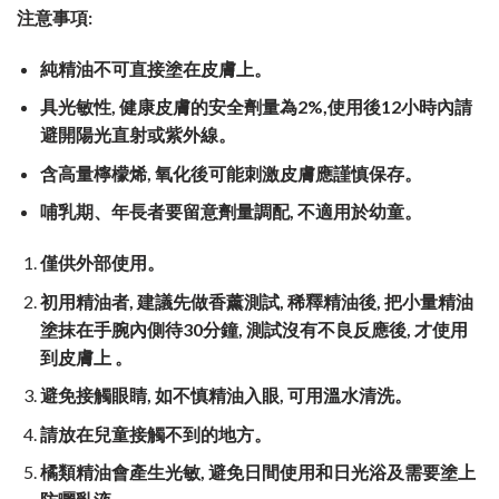
注意事項:
純精油不可直接塗在皮膚上。
具光敏性
,
健康皮膚的安全劑量為
2%,
使用後
12
小時內請
避開陽光直射或紫外線。
含高量檸檬烯
,
氧化後可能刺激皮膚應謹慎保存。
哺乳期、年長者要留意劑量調配
,
不適用於幼童。
僅供外部使用。
初用精油者, 建議先做香薰測試, 稀釋精油後, 把小量精油
塗抹在手腕內側待
30
分鐘, 測試沒有不良反應後, 才使用
到皮膚上
。
避免接觸眼睛, 如不慎精油入眼, 可用溫水清洗。
請放在兒童接觸不到的地方。
橘類精油會產生光敏, 避免日間使用和日光浴及需要塗上