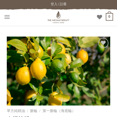
登入 / 註冊
0
加入
願望
清單
單方純精油
/
脈輪
/
第一脈輪（海底輪）