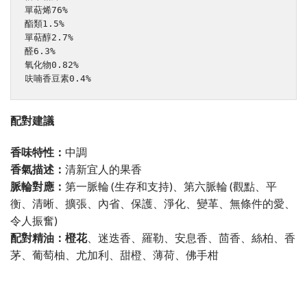
單萜烯76%

酯類1.5%

單萜醇2.7%

醛6.3%

氧化物0.82%

呋喃香豆素0.4%
配對建議
香味特性：
中調
香氣描述：
清新宜人的果香
脈輪對應：
第一脈輪 (生存和支持)、第六脈輪 (觀點、平
衡、清晰、擴張、內省、保護、淨化、變革、無條件的愛、
令人振奮)
配對精油：橙花
、迷迭香、羅勒、安息香、茴香、絲柏、香
茅、葡萄柚、尤加利、甜橙、薄荷、佛手柑