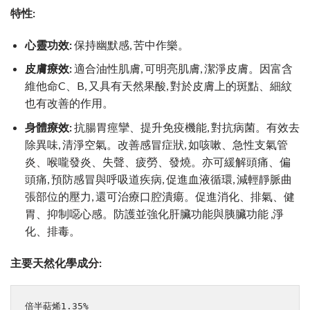
特性:
心靈功效:
保持幽默感, 苦中作樂。
皮膚療效:
適合油性肌膚, 可明亮肌膚, 潔淨皮膚。因富含
維他命C、B, 又具有天然果酸, 對於皮膚上的斑點、細紋
也有改善的作用。
身體療效:
抗腸胃痙攣、提升免疫機能, 對抗病菌。有效去
除異味, 清淨空氣。改善感冒症狀, 如咳嗽、急性支氣管
炎、喉嚨發炎、失聲、疲勞、發燒。亦可緩解頭痛、偏
頭痛, 預防感冒與呼吸道疾病, 促進血液循環, 減輕靜脈曲
張部位的壓力, 還可治療口腔潰瘍。促進消化、排氣、健
胃、抑制噁心感。防護並強化肝臟功能與胰臟功能 ,淨
化、排毒。
主要天然化學成分:
倍半萜烯1.35%
