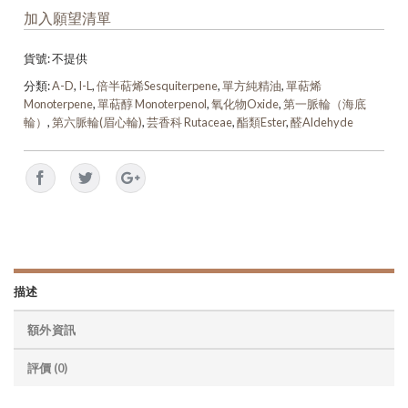
加入願望清單
貨號:
不提供
分類:
A-D
,
I-L
,
倍半萜烯Sesquiterpene
,
單方純精油
,
單萜烯
Monoterpene
,
單萜醇 Monoterpenol
,
氧化物Oxide
,
第一脈輪（海底
輪）
,
第六脈輪(眉心輪)
,
芸香科 Rutaceae
,
酯類Ester
,
醛Aldehyde
描述
額外資訊
評價 (0)