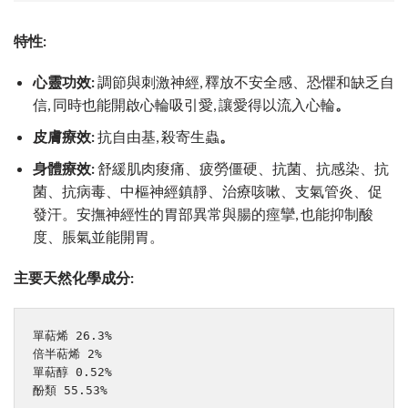
特性:
心靈功效:
調節與刺激神經, 釋放不安全感、恐懼和缺乏自
信, 同時也能開啟心輪吸引愛, 讓愛得以流入心輪
。
皮膚療效:
抗自由基, 殺寄生蟲
。
身體療效:
舒緩肌肉痠痛、疲勞僵硬、抗菌、抗感染、抗
菌、抗病毒、中樞神經鎮靜、治療咳嗽、支氣管炎、促
發汗。安撫神經性的胃部異常與腸的痙攣, 也能抑制酸
度、脹氣並能開胃。
主要天然化學成分:
單萜烯 26.3%

倍半萜烯 2%

單萜醇 0.52%

酚類 55.53%