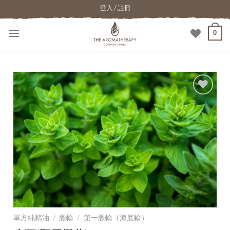
登入 / 註冊
0
加入
願望
清單
單方純精油
/
脈輪
/
第一脈輪（海底輪）