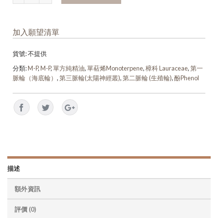
加入願望清單
貨號:
不提供
分類:
M-P
,
M-P
,
單方純精油
,
單萜烯Monoterpene
,
樟科 Lauraceae
,
第一
脈輪（海底輪）
,
第三脈輪(太陽神經叢)
,
第二脈輪 (生殖輪)
,
酚Phenol
描述
額外資訊
評價 (0)