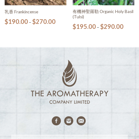
有機神聖羅勒 Organic Holy Basil
乳香 Frankincense
(Tulsi)
$
190.00
$
270.00
–
$
195.00
$
290.00
–