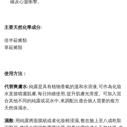
礙及心靈衝擊。
主要天然化學成分:
倍半萜烯類
單萜烯類
使用方法：
代替
爽膚水:
純露是具有植物香氣的溫和水溶液, 可作為化妝
水直接噴灑肌膚, 每日持續使用, 提升肌膚光滑度。可加入混
合其他不同的純露或花水中, 來調配出適合個人需要的複方
天然保濕水。
濕敷:
用純露將
面膜紙
或者化妝棉浸濕, 敷在臉上至八成乾取