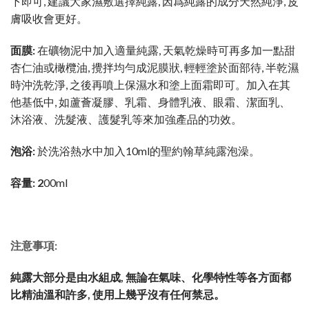
下即可, 建議大家濕敷選擇純露, 因爲純露的成分天然純淨, 皮
膚吸收會更好。
面膜:
在礦物泥中加入適量純露, 天氣乾燥時可再多加一點甜
杏仁油或橄欖油, 攪拌均勻成泥膜狀, 輕輕塗於面部待, 半乾濕
時沖洗乾淨, 之後再噴上保濕水和塗上面霜即可。加入在其
他基低中, 如蘆薈凝膠、乳霜、身體乳液、眼霜、潔面乳、
沐浴液、洗髮液、護髮乳等來加強產品的功效。
泡浴:
於洗浴熱水中加入10ml的聖約翰草純露泡澡。
容量: 2
00ml
注意事項:
純露大部分是由水組成, 無論在氣味、化學特性等各方面都
比精油溫和許多, 使用上幾乎沒有任何禁忌。