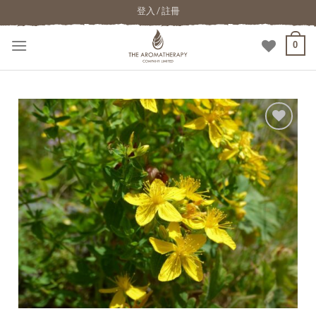
登入 / 註冊
0
加入
願望
清單