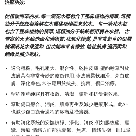
治療功效:
從植物而來的水, 每一滴花水都包含了整株植物的精華, 這精
油分子統統都溶解在水裡從植物而來的水。 每一滴花水都
包含了整株植物的精華, 這精油分子統統都溶解在水裡。 含
豐富的天 然維他命和礦物質, 抗氧化物質, 是非常超卓的深層
補濕液花水很溫和, 但功能非常有療效, 能使肌膚 濕潤柔和,
細緻及減少乾紋。
適合粗糙、毛孔粗大、混合性、乾性皮膚, 聖約翰草對於
皮膚具有非常奇妙的療癒作用, 令皮膚柔軟細滑、亮白皮
膚、淨化膚色, 常被應用於抗炎、抗菌、傷口治療。
聖約翰草純露具有收斂、清潔、鎮靜和抗憂鬱效果。
幫助傷口癒合、消炎、肌膚再生及減少疤痕形成。此外
也減少傷口癒合過程的疼痛及搔癢感。
有助消化系統的安撫鎮靜、淨化、消炎, 例如腸絞痛、痙
攣、潰瘍; 情緒方面能抗憂鬱、焦慮、 情緒失衡、睡眠障