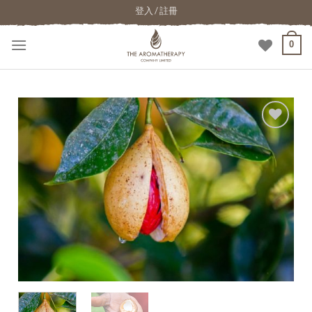
登入 / 註冊
0
加入
願望
清單