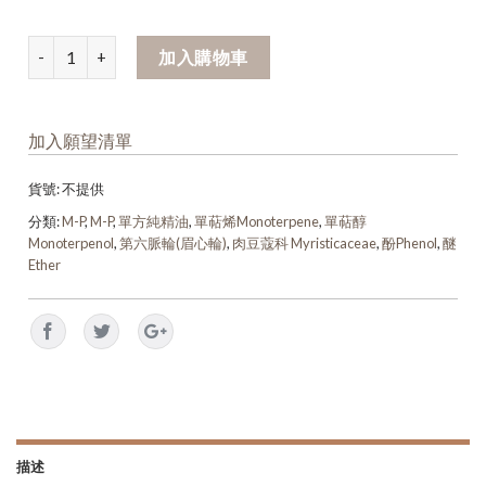
加入購物車
加入願望清單
貨號:
不提供
分類:
M-P
,
M-P
,
單方純精油
,
單萜烯Monoterpene
,
單萜醇
Monoterpenol
,
第六脈輪(眉心輪)
,
肉豆蔻科 Myristicaceae
,
酚Phenol
,
醚
Ether
描述