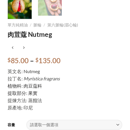
單方純精油
/
脈輪
/
第六脈輪(眉心輪)
肉荳蔻 Nutmeg
85.00
–
135.00
$
$
英文名: Nutmeg
拉丁名:
Myristica fragrans
植物科: 肉豆蔻科
提取部分: 果實
提煉方法: 蒸餾法
原產地: 印尼
容量