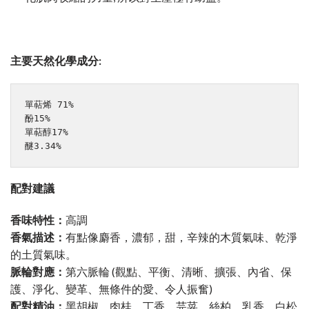
主要天然化學成分:
單萜烯 71%

酚15%

單萜醇17%

醚3.34%
配對建議
香味特性：
高調
香氣描述：
有點像麝香，濃郁，甜，辛辣的木質氣味、乾淨
的土質氣味。
脈輪對應：
第六脈輪 (觀點、平衡、清晰、擴張、內省、保
護、淨化、變革、無條件的愛、令人振奮)
配對精油：
黑胡椒、肉桂、丁香、芫荽、絲柏、乳香、白松