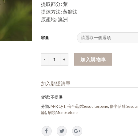
提取部分: 葉
提煉方法: 蒸餾法
原產地: 澳洲
容量
加入購物車
加入願望清單
貨號:
不提供
分類:
M-P
,
Q-T
,
倍半萜烯Sesquiterpene
,
倍半萜醇 Sesquit
輪)
,
酮類Monoketone