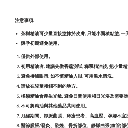
注意事項
:
茶樹精油可少量直接塗抹於皮膚
,
只能小面積點塗
,
一
懷孕初期避免使用。
僅供外部使用。
初用精油者
,
建議先做香薰測試
,
稀釋精油後
,
把小量精
避免接觸眼睛
,
如不慎精油入眼
,
可用溫水清洗。
請放在兒童接觸不到的地方。
橘類精油會產生光敏
,
避免日間使用和日光浴及需要塗
不可將精油與其他藥品共同使用。
月經期間、靜脈曲張、痔瘡患者、高血壓、孕婦不宜
關節腫脹
/
發炎、發燒、骨折部位、靜脈曲張
(
血管
)
部