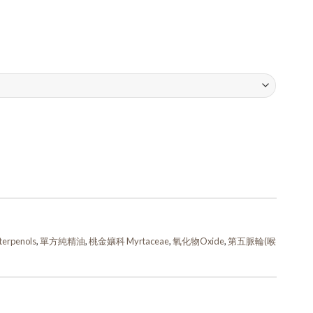
erpenols
,
單方純精油
,
桃金孃科 Myrtaceae
,
氧化物Oxide
,
第五脈輪(喉