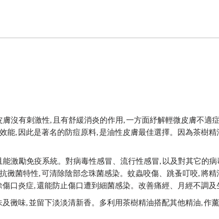
膚沒有刺激性, 且有舒緩消炎的作用, 一方面紓解輕微皮膚不適症
效能, 因此是著名的防痘原料, 是油性皮膚最佳選擇。因為茶樹
並且能激勵免疫系統。對病毒性感冒、流行性感冒, 以及對其它的
抗黴菌特性, 可清除陰部念珠菌感染。蚊蟲咬傷、跳蚤叮咬, 將
消除傷口炎症, 還能防止傷口遭到細菌感染。改善痛經、月經不調
味及黴味, 並留下淡淡清新香。多利用茶樹精油搭配其他精油, 作薰