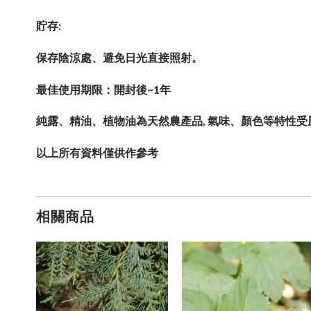
貯存:
保存陰涼處、避免日光直接照射。
最佳使用期限：開封後~1年
純露、精油、植物油為天然農產品
,
氣味、顏色等特性受
以上所有資料僅供作參考
相關商品
加入
加入
加入
願望
願望
願望
清單
清單
清單