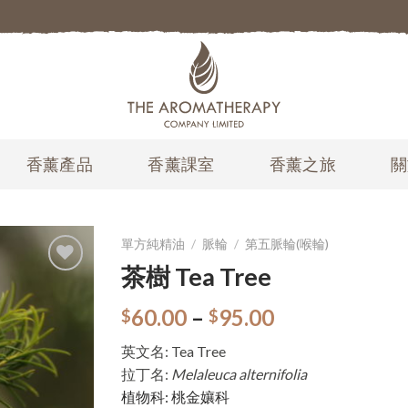
香薰產品
香薰課室
香薰之旅
關
單方純精油
/
脈輪
/
第五脈輪(喉輪)
茶樹 Tea Tree
加入
願望
60.00
–
95.00
$
$
清單
英文名: Tea Tree
拉丁名:
Melaleuca alternifolia
植物科: 桃金孃科