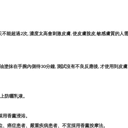
天不能超過
2
次
,
濃度太高會刺激皮膚
,
使皮膚脫皮
,
敏感膚質的人
油塗抹在手腕內側待
30
分鐘
,
測試沒有不良反應後
,
才使用到皮膚
上防曬乳液。
採用香薰浸浴。
位、癌症患者、嚴重疾病患者、不宜採用香薰按摩法。