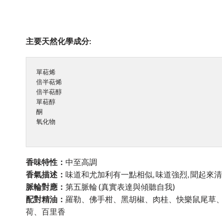
主要天然化學成分:
單萜烯

倍半萜烯

倍半萜醇

單萜醇

酮

氧化物

香味特性：
中至高調
香氣描述：
味道和尤加利有一點相似, 味道強烈, 聞起來
脈輪對應：
第五脈輪 (真實表達與傾聽自我)
配對精油：
羅勒、佛手柑、黑胡椒、肉桂、快樂鼠尾草
荷、百里香