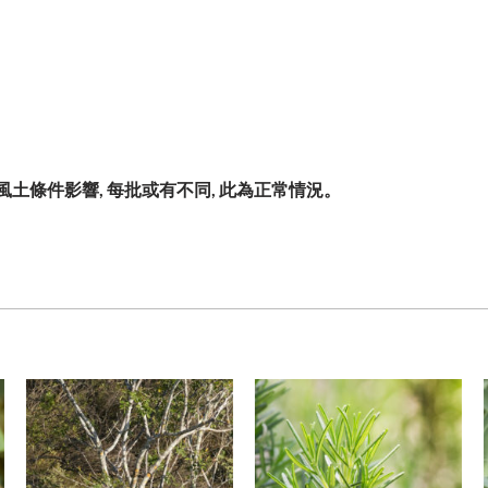
風土條件影響
,
每批或有不同
,
此為正常情況。
加入
加入
願望
願望
清單
清單