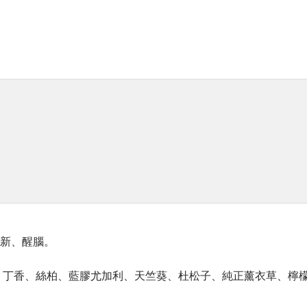
清新、醒腦。
、丁香、絲柏、藍膠尤加利、天竺葵、杜松子、純正薰衣草、檸