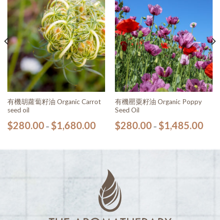
願望
願望
清單
清單
有機胡蘿蔔籽油 Organic Carrot
有機罌粟籽油 Organic Poppy
seed oil
Seed Oil
$
280.00
$
1,680.00
$
280.00
$
1,485.00
–
–