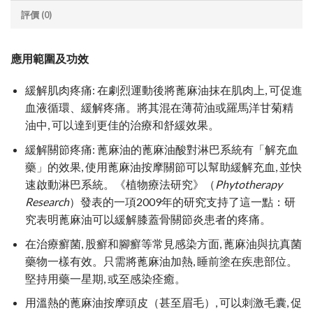
評價 (0)
應用範圍及功效
緩解肌肉疼痛: 在劇烈運動後將蓖麻油抹在肌肉上, 可促進
血液循環、緩解疼痛。將其混在薄荷油或羅馬洋甘菊精
油中, 可以達到更佳的治療和舒緩效果。
緩解關節疼痛: 蓖麻油的蓖麻油酸對淋巴系統有「解充血
藥」的效果, 使用蓖麻油按摩關節可以幫助緩解充血, 並快
速啟動淋巴系統。《植物療法研究》（
Phytotherapy
Research
）發表的一項2009年的研究支持了這一點：研
究表明蓖麻油可以緩解膝蓋骨關節炎患者的疼痛。
在治療癬菌, 股癬和腳癬等常見感染方面, 蓖麻油與抗真菌
藥物一樣有效。只需將蓖麻油加熱, 睡前塗在疾患部位。
堅持用藥一星期, 或至感染痊癒。
用溫熱的蓖麻油按摩頭皮（甚至眉毛）, 可以刺激毛囊, 促