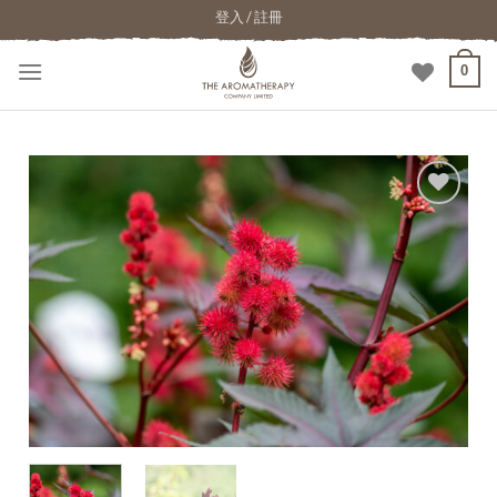
登入 / 註冊
0
加入
願望
清單