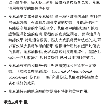
進毛髮生長。每天晚上使用, 最快兩週後就會見效。蓖麻
油用在脫髮的部位也有效。
蓖麻油主要成分是蓖麻酸酯, 是一種很滋潤的油脂, 有極佳
的保濕效果、有緩和及潤滑皮膚的功效、具傷護作用同
時能提高肌膚的水份吸收率。蓖麻油中的脂肪酸可以養
護和滋潤乾燥的皮膚, 是很好的皮膚滋潤油 。蓖麻油具有
鎮靜效果, 特別適合疲勞、壓力大或肌膚異常敏感的人, 可
以有效減少肌膚敏感的情形, 也很適合用於在烈日灼傷後
的肌膚。蓖麻油很黏, 更容易滲透到皮膚組織中。請記住,
做出一點點改變之後, 只要堅持, 就可以達到極佳效果。
蓖麻油有抗菌和抗炎作用, 對皮膚贅疣和痤瘡有一定療
效。《國際毒理學雜誌》（
Journal of International
Toxicology
）發表的一項研究還發現, 蓖麻油對接觸性皮
炎有很好的效果。
蓖麻油特有的蓖麻酸醇對髮膚有特別的柔軟作用。
滲透皮膚率: 慢