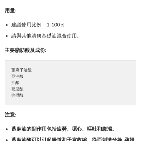
用量:
建議使用比例：1-100％
請與其他清爽基礎油混合使用。
主要脂肪酸及成份
:
蓖麻子油酸 

亞油酸 

油酸 

硬脂酸 

棕櫚酸
注意:
蓖麻油的副作用包括疲勞、噁心、嘔吐和腹瀉。
蓖麻油酸可以引起腸道和子宮收縮，從而刺激分娩, 孕婦