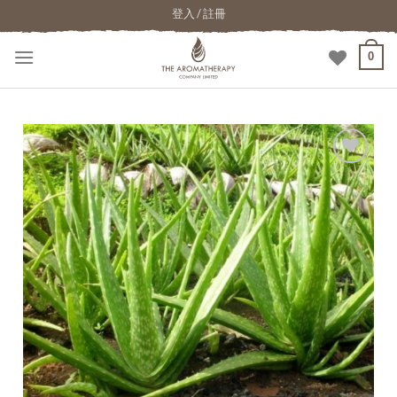
登入 / 註冊
0
加入
願望
清單