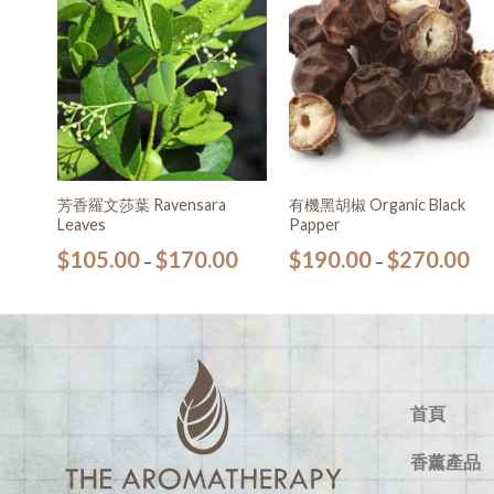
願望
願望
願望
清單
清單
清單
芳香羅文莎葉 Ravensara
有機黑胡椒 Organic Black
Leaves
Papper
0
$
105.00
$
170.00
$
190.00
$
270.00
–
–
首頁
香薰產品