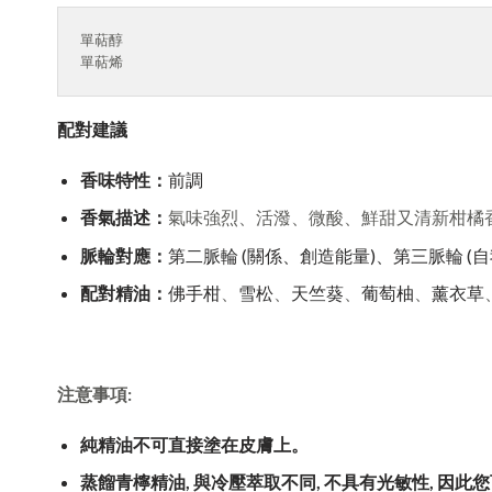
單萜醇
單萜烯 
配對建議
香味特性：
前調
香氣描述：
氣味強烈、活潑、微酸、鮮甜又清新柑橘
脈輪對應：
第二脈輪 (關係、創造能量)、第三脈輪 (
配對精油：
佛手柑
、
雪松
、
天竺葵
、
葡萄柚
、
薰衣草
注意事項:
純精油不可直接塗在皮膚上。
蒸餾青檸精油
,
與冷壓萃取不同
,
不具有光敏性
,
因此
您