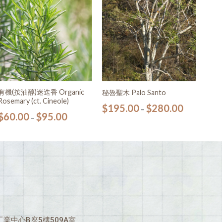
願望
願望
清單
清單
有機(按油醇)迷迭香 Organic
秘魯聖木 Palo Santo
Rosemary (ct. Cineole)
$
195.00
$
280.00
–
$
60.00
$
95.00
–
業中心B座5樓509A室