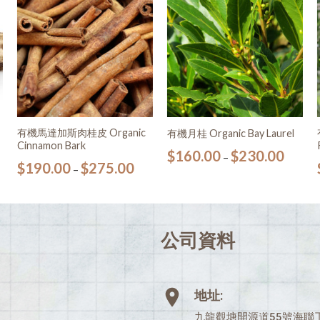
願望
願望
清單
清單
有機馬達加斯肉桂皮 Organic
有機月桂 Organic Bay Laurel
Cinnamon Bark
$
160.00
$
230.00
–
$
190.00
$
275.00
–
公司資料
地址:
九龍觀塘開源道55號海聯工