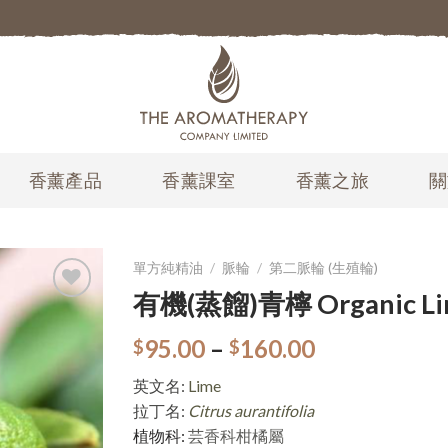
香薰產品
香薰課室
香薰之旅
關
單方純精油
/
脈輪
/
第二脈輪 (生殖輪)
有機(蒸餾)青檸 Organic Lime
加入
願望
95.00
–
160.00
$
$
清單
英文名:
Lime
拉丁名:
Citrus aurantifolia
植物科:
芸香科柑橘屬