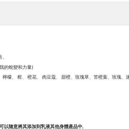
香。
自我的蛻變和力量)
、
檸檬
、
柑
、
橙花
、
肉豆蔻
、
甜橙
、
玫瑰草
、
苦橙葉
、
玫瑰
、
可以隨意將其添加到乳液其他身體產品中
,