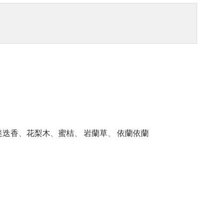
迷迭香
、
花梨木
、
蜜桔
、
岩蘭草
、
依蘭依蘭