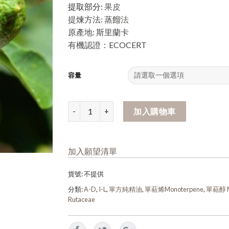
提取部分:
果皮
提煉方法: 蒸餾
法
原產地: 斯里蘭卡
有機認證：ECOCERT
容量
加入購物車
加入願望清單
貨號:
不提供
分類:
A-D
,
I-L
,
單方純精油
,
單萜烯Monoterpene
,
單萜醇 M
Rutaceae