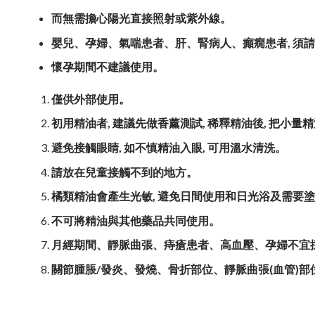
而無需擔心陽光直接照射或紫外線。
嬰兒、孕婦、氣喘患者、肝、腎病人、癲癇患者
,
須請
懷孕期間不建議使用。
僅供外部使用。
初用精油者, 建議先做香薰測試, 稀釋精油後, 把小
避免接觸眼睛, 如不慎精油入眼, 可用溫水清洗。
請放在兒童接觸不到的地方。
橘類精油會產生光敏, 避免日間使用和日光浴及需要
不可將精油與其他藥品共同使用。
月經期間、
靜脈曲張、痔瘡患者、高血壓、孕婦不宜
關節腫脹
/
發炎、發燒、骨折部位、靜脈曲張
(
血管
)
部