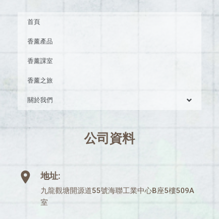
首頁
香薰產品
香薰課室
香薰之旅
關於我們
公司資料
地址:
九龍觀塘開源道55號海聯工業中心B座5樓509A
室